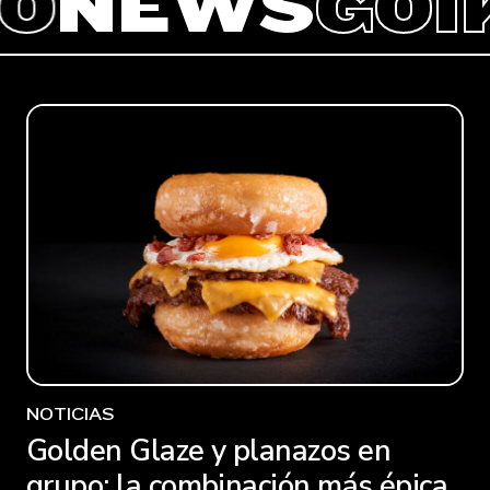
IKO
NEWS
GO
NOTICIAS
Golden Glaze y planazos en
grupo: la combinación más épica