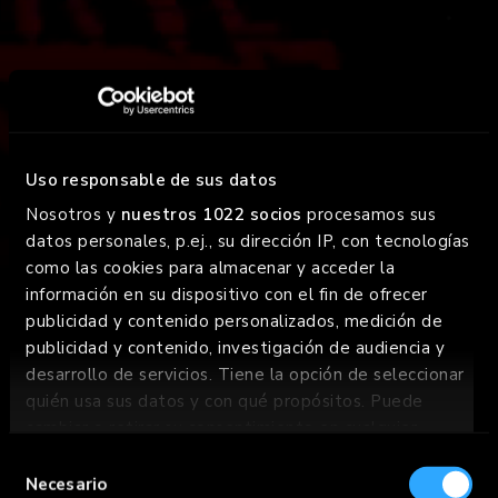
FOODTRUCK
¡GOIKO sobre ruedas! Llevamos el chorreo a donde tú
Uso responsable de sus datos
estés. La Bestia y la Mini Bestia están ready para el
Nosotros y
nuestros 1022 socios
procesamos sus
party.
datos personales, p.ej., su dirección IP, con tecnologías
como las cookies para almacenar y acceder la
SABER MÁS
información en su dispositivo con el fin de ofrecer
SABER MÁS
publicidad y contenido personalizados, medición de
publicidad y contenido, investigación de audiencia y
desarrollo de servicios. Tiene la opción de seleccionar
quién usa sus datos y con qué propósitos. Puede
cambiar o retirar su consentimiento en cualquier
momento desde la Declaración de cookies o clicando
Selección
en el Menú de consentimiento.
Necesario
de