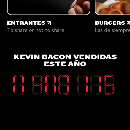
ENTRANTES
BURGERS
ENTRANTES
BURGERS
To share or not to share
Las de siempr
KEVIN BACON VENDIDAS
ESTE AÑO