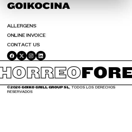
en la
Política de Cookies
te indicamos cómo hacerlo
GOIKOCINA
en diferentes navegadores.
ALLERGENS
ONLINE INVOICE
CONTACT US
HORREO
FOR
©
2026 GOIKO GRILL GROUP SL
, TODOS LOS DERECHOS
RESERVADOS