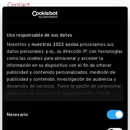
Contact
Calle Bergara, 14. 20005 San Sebastián, Guipúzcoa
(+34) 843 73 99 85
Uso responsable de sus datos
Nosotros y
nuestros 1022 socios
procesamos sus
Opening hours
datos personales, p.ej., su dirección IP, con tecnologías
Lunes a Domingo:
como las cookies para almacenar y acceder la
información en su dispositivo con el fin de ofrecer
Lunes a miércoles: 12:00 - 23:30 / Jueves a domingo:
publicidad y contenido personalizados, medición de
12:00 - 0:00. Este horario puede variar, chequea en
publicidad y contenido, investigación de audiencia y
Google donde siempre lo tenemos actualizado.
desarrollo de servicios. Tiene la opción de seleccionar
quién usa sus datos y con qué propósitos. Puede
cambiar o retirar su consentimiento en cualquier
momento desde la Declaración de cookies o clicando
Selección
en el Menú de consentimiento.
Necesario
de
consentimiento
Si lo permite, también quisiéramos: