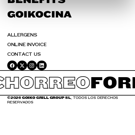
en la
Política de Cookies
te indicamos cómo hacerlo
GOIKOCINA
en diferentes navegadores.
ALLERGENS
ONLINE INVOICE
CONTACT US
CHORREO
FOR
©
2026 GOIKO GRILL GROUP SL
, TODOS LOS DERECHOS
RESERVADOS