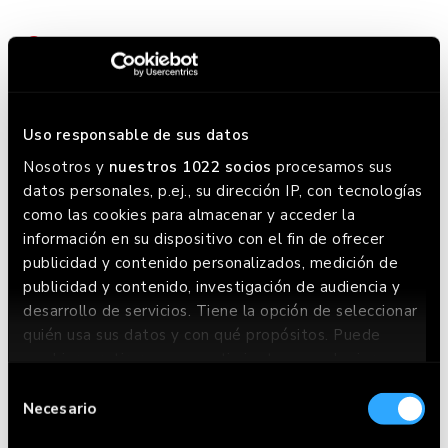
Contact
Calle Duque de la Victoria, 5 - 47001 Valladolid
+34 98 353 99 71
Uso responsable de sus datos
Nosotros y
nuestros 1022 socios
procesamos sus
Opening hours
datos personales, p.ej., su dirección IP, con tecnologías
como las cookies para almacenar y acceder la
Lunes a Domingo:
información en su dispositivo con el fin de ofrecer
Lunes a miércoles: 12:00 - 23:30 / Jueves a domingo:
publicidad y contenido personalizados, medición de
publicidad y contenido, investigación de audiencia y
12:00 - 0:00. Este horario puede variar, chequea en
desarrollo de servicios. Tiene la opción de seleccionar
Google donde siempre lo tenemos actualizado.
quién usa sus datos y con qué propósitos. Puede
cambiar o retirar su consentimiento en cualquier
momento desde la Declaración de cookies o clicando
Selección
en el Menú de consentimiento.
Necesario
de
consentimiento