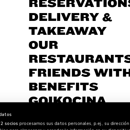
RESERVATION
DELIVERY &
TAKEAWAY
OUR
RESTAURANT
FRIENDS WIT
BENEFITS
GOIKOCINA
datos
2 socios
procesamos sus datos personales, p.ej., su dirección 