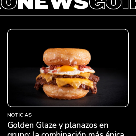
IKO
NEWS
GO
NOTICIAS
Golden Glaze y planazos en
grupo: la combinación más épica