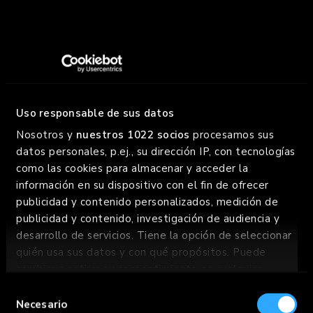
FOODTRUCK
¡GOIKO sobre ruedas! Llevamos el chorreo a donde tú
Uso responsable de sus datos
estés. La Bestia y la Mini Bestia están ready para el
Nosotros y
nuestros 1022 socios
procesamos sus
party.
datos personales, p.ej., su dirección IP, con tecnologías
como las cookies para almacenar y acceder la
SABER MÁS
información en su dispositivo con el fin de ofrecer
SABER MÁS
publicidad y contenido personalizados, medición de
publicidad y contenido, investigación de audiencia y
desarrollo de servicios. Tiene la opción de seleccionar
quién usa sus datos y con qué propósitos. Puede
cambiar o retirar su consentimiento en cualquier
momento desde la Declaración de cookies o clicando
Selección
en el Menú de consentimiento.
Necesario
de