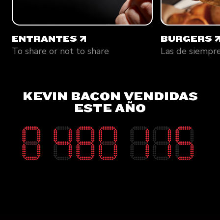
ENTRANTES
BURGERS
ENTRANTES
BURGERS
To share or not to share
Las de siempr
KEVIN BACON VENDIDAS
ESTE AÑO