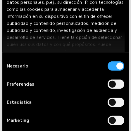
datos personales, p.ej., su dirección IP, con tecnologías
como las cookies para almacenar y acceder la
información en su dispositivo con el fin de ofrecer
publicidad y contenido personalizados, medición de
publicidad y contenido, investigación de audiencia y
desarrollo de servicios. Tiene la opción de seleccionar
quién usa sus datos y con qué propósitos. Puede
cambiar o retirar su consentimiento en cualquier
momento desde la Declaración de cookies o clicando
Selección
¿AÚN NO TE HAS
en el Menú de consentimiento.
Necesario
de
DECIDIDO?
consentimiento
Si lo permite, también quisiéramos:
Preferencias
Recopilar información sobre su ubicación
VOLVER A LA CARTA
geográfica que puede tener una precisión de
varios metros
Estadística
Identificar su dispositivo analizándolo
activamente para buscar características
Marketing
específicas (huellas digitales)
Obtenga más información sobre cómo se procesan sus