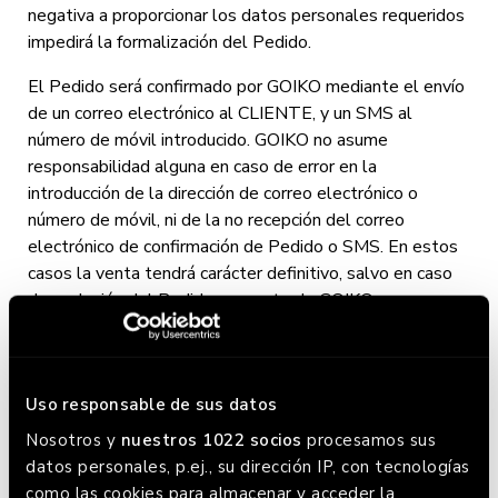
negativa a proporcionar los datos personales requeridos
impedirá la formalización del Pedido.
El Pedido será confirmado por GOIKO mediante el envío
de un correo electrónico al CLIENTE
, y un SMS al
número de móvil introducido. GOIKO no asume
responsabilidad alguna en caso de error en la
introducción de la dirección de correo electrónico o
número de móvil, ni de la no recepción del correo
electrónico de confirmación de Pedido o SMS. En estos
casos la venta tendrá carácter definitivo, salvo en caso
de anulación del Pedido por parte de GOIKO,
especialmente en el supuesto de falta de disponibilidad
de determinados Productos.
GOIKO estará autorizada para cobrar la integridad del
Uso responsable de sus datos
precio correspondiente a dicho Pedido a partir del envío
Nosotros y
nuestros 1022 socios
procesamos sus
del correo electrónico informando al CLIENTE de la
datos personales, p.ej., su dirección IP, con tecnologías
confirmación de su Pedido, con indicación del plazo
como las cookies para almacenar y acceder la