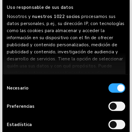
Uso responsable de sus datos
Nosotros y
nuestros 1022 socios
procesamos sus
datos personales, p.ej., su dirección IP, con tecnologías
como las cookies para almacenar y acceder la
información en su dispositivo con el fin de ofrecer
publicidad y contenido personalizados, medición de
publicidad y contenido, investigación de audiencia y
desarrollo de servicios. Tiene la opción de seleccionar
Disfruta de la mejor
quién usa sus datos y con qué propósitos. Puede
hamburguesa en Valencia
cambiar o retirar su consentimiento en cualquier
momento desde la Declaración de cookies o clicando
Selección
en el Menú de consentimiento.
Necesario
de
consentimiento
Si lo permite, también quisiéramos:
Preferencias
Recopilar información sobre su ubicación
geográfica que puede tener una precisión de
varios metros
Estadística
Identificar su dispositivo analizándolo