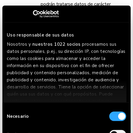
podrán tratarse datos de carácter
personal relacionados con el grado de
discapacidad, siempre y cuando sean
aportados por su titular.
Uso responsable de sus datos
Se otorga al Usuario la posibilidad de que envíe su CV a
Nosotros y
nuestros 1022 socios
procesamos sus
través de las redes sociales
Indeed
o
LinkedIn
, en este
datos personales, p.ej., su dirección IP, con tecnologías
supuesto, aplica la configuración de privacidad
como las cookies para almacenar y acceder la
establecida por el Usuario en cada una de las redes
información en su dispositivo con el fin de ofrecer
sociales, además de la Política de Privacidad y
publicidad y contenido personalizados, medición de
Condiciones de Uso de las mismas, siendo posible el
publicidad y contenido, investigación de audiencia y
acceso por parte de GOIKO a otras categorías de datos
desarrollo de servicios. Tiene la opción de seleccionar
del Usuario.
quién usa sus datos y con qué propósitos. Puede
Realizar encuestas de satisfacción:
cambiar o retirar su consentimiento en cualquier
Datos identificativos:
nombre y
momento desde la Declaración de cookies o clicando
Selección
apellidos.
en el Menú de consentimiento.
Necesario
de
Datos de contacto:
dirección de correo
consentimiento
electrónico y número de teléfono.
Si lo permite, también quisiéramos: