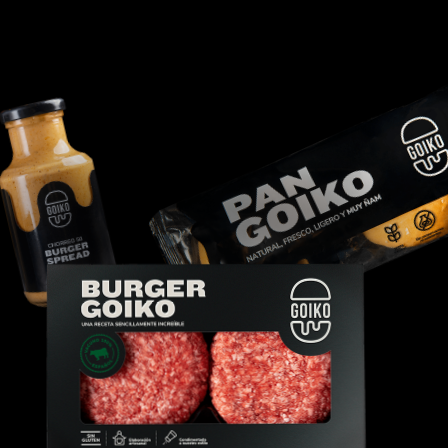
Goikocina. The finest
ingredients, now in
your kitchen.
DISCOVER GOIKOCINA
DISCOVER GOIKOCINA