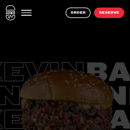
EN
ORDER
RESERVE
ORDER
RESERVE
MENU
MY GOIKO
ORDER GOIKO
EVIN
BA
FRIENDS WITH BENEFITS
OUR RESTAURANTS
FOODTRUCKS
ON
KEVI
EVIN
BA