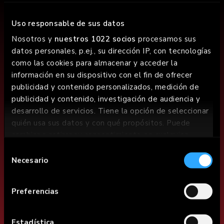
Uso responsable de sus datos
Nosotros y
nuestros 1022 socios
procesamos sus
datos personales, p.ej., su dirección IP, con tecnologías
como las cookies para almacenar y acceder la
información en su dispositivo con el fin de ofrecer
publicidad y contenido personalizados, medición de
publicidad y contenido, investigación de audiencia y
desarrollo de servicios. Tiene la opción de seleccionar
quién usa sus datos y con qué propósitos. Puede
cambiar o retirar su consentimiento en cualquier
LET´S BE
momento desde la Declaración de cookies o clicando
Selección
en el Menú de consentimiento.
Necesario
de
FRIENDS WITH
consentimiento
BENEFITS
Si lo permite, también quisiéramos:
Preferencias
Recopilar información sobre su ubicación
Join the GOIKO Club and enjoy exclusive offers and
geográfica que puede tener una precisión de
experiences
varios metros
Estadística