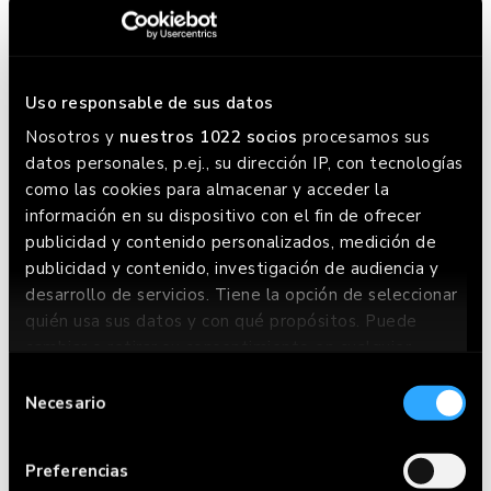
Uso responsable de sus datos
Nosotros y
nuestros 1022 socios
procesamos sus
datos personales, p.ej., su dirección IP, con tecnologías
como las cookies para almacenar y acceder la
información en su dispositivo con el fin de ofrecer
VANILLA ICE CREAM
publicidad y contenido personalizados, medición de
publicidad y contenido, investigación de audiencia y
desarrollo de servicios. Tiene la opción de seleccionar
quién usa sus datos y con qué propósitos. Puede
cambiar o retirar su consentimiento en cualquier
momento desde la Declaración de cookies o clicando
Selección
en el Menú de consentimiento.
Necesario
de
consentimiento
Si lo permite, también quisiéramos:
Preferencias
Recopilar información sobre su ubicación