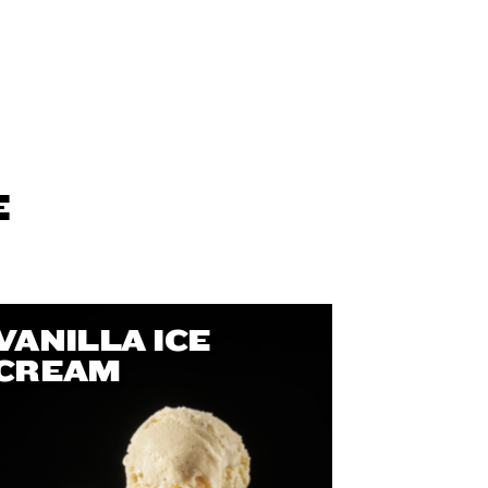
E
VANILLA ICE
CREAM