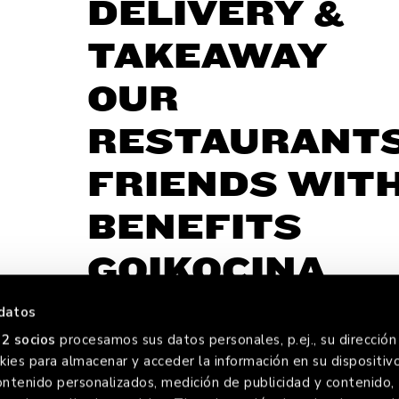
DELIVERY &
TAKEAWAY
OUR
RESTAURANT
FRIENDS WIT
BENEFITS
GOIKOCINA
datos
2 socios
procesamos sus datos personales, p.ej., su dirección 
ies para almacenar y acceder la información en su dispositivo
ontenido personalizados, medición de publicidad y contenido,