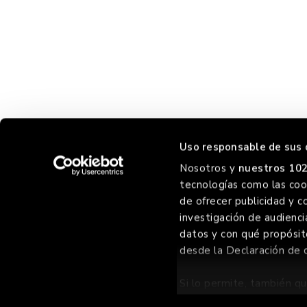
Uso responsable de sus 
Nosotros y
nuestros 102
tecnologías como las cook
HORREO
de ofrecer publicidad y c
investigación de audienci
datos y con qué propósit
desde la Declaración de 
©
2026 GOIKO GRILL GROUP SL
, TODOS LOS DERECHOS RES
Si lo permite, también qu
Recopilar informac