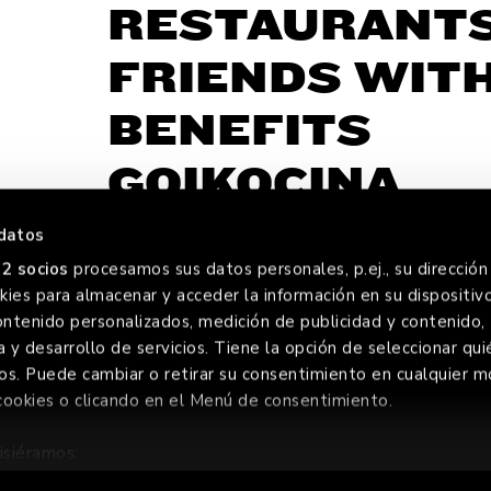
RESTAURANT
FRIENDS WIT
BENEFITS
GOIKOCINA
datos
2 socios
procesamos sus datos personales, p.ej., su dirección 
ies para almacenar y acceder la información en su dispositivo
FOREV
ontenido personalizados, medición de publicidad y contenido,
a y desarrollo de servicios. Tiene la opción de seleccionar qui
os. Puede cambiar o retirar su consentimiento en cualquier
cookies o clicando en el Menú de consentimiento.
ERVADOS
isiéramos:
ión sobre su ubicación geográfica que puede tener una precis