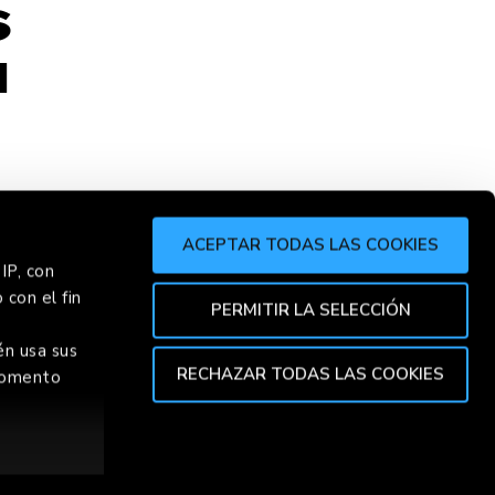
S
H
ACEPTAR TODAS LAS COOKIES
IP, con
 con el fin
PERMITIR LA SELECCIÓN
ER
CHOR
én usa sus
RECHAZAR TODAS LAS COOKIES
 momento
TOP
ión de varios