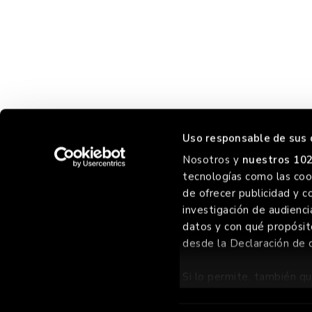
Uso responsable de sus 
Nosotros y
nuestros 102
tecnologías como las cook
ORREO
de ofrecer publicidad y c
investigación de audienci
datos y con qué propósit
desde la Declaración de 
©
2026 GOIKO GRILL GROUP SL
, TODOS LOS DERECHOS RES
Si lo permite, también qu
Recopilar informac