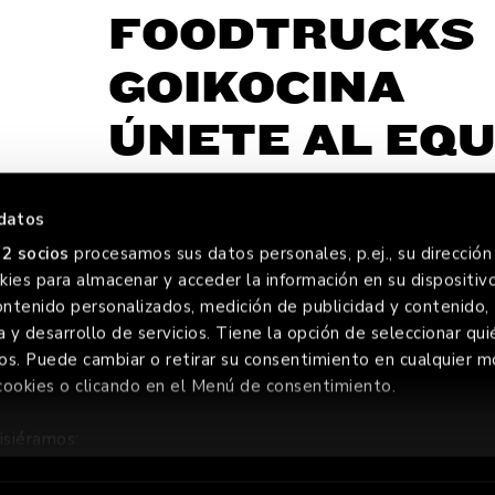
FOODTRUCKS
GOIKOCINA
ÚNETE AL EQU
datos
2 socios
procesamos sus datos personales, p.ej., su dirección 
ies para almacenar y acceder la información en su dispositivo
FOREVE
ontenido personalizados, medición de publicidad y contenido,
a y desarrollo de servicios. Tiene la opción de seleccionar qui
os. Puede cambiar o retirar su consentimiento en cualquier
cookies o clicando en el Menú de consentimiento.
ERVADOS
AVISO LEGAL
POLÍTIC
isiéramos:
ión sobre su ubicación geográfica que puede tener una precis