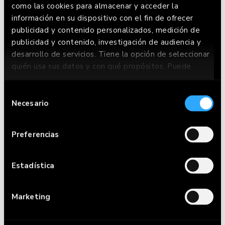
como las cookies para almacenar y acceder la
información en su dispositivo con el fin de ofrecer
publicidad y contenido personalizados, medición de
publicidad y contenido, investigación de audiencia y
desarrollo de servicios. Tiene la opción de seleccionar
quién usa sus datos y con qué propósitos. Puede
cambiar o retirar su consentimiento en cualquier
momento desde la Declaración de cookies o clicando
POSTRES
Selección
en el Menú de consentimiento.
Necesario
de
consentimiento
Si lo permite, también quisiéramos:
Preferencias
Recopilar información sobre su ubicación
geográfica que puede tener una precisión de
varios metros
Estadística
Identificar su dispositivo analizándolo
activamente para buscar características
Marketing
específicas (huellas digitales)
Obtenga más información sobre cómo se procesan sus