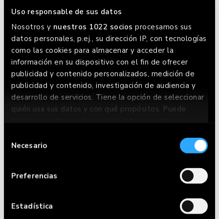
Uso responsable de sus datos
Nosotros y
nuestros 1022 socios
procesamos sus
datos personales, p.ej., su dirección IP, con tecnologías
como las cookies para almacenar y acceder la
RESERVA AQUÍ
información en su dispositivo con el fin de ofrecer
publicidad y contenido personalizados, medición de
publicidad y contenido, investigación de audiencia y
desarrollo de servicios. Tiene la opción de seleccionar
quién usa sus datos y con qué propósitos. Puede
cambiar o retirar su consentimiento en cualquier
TAMBIÉN TE PODRÍA
momento desde la Declaración de cookies o clicando
Selección
GUSTAR
en el Menú de consentimiento.
Necesario
de
consentimiento
Si lo permite, también quisiéramos:
Preferencias
Recopilar información sobre su ubicación
MENÚ DEL DÍA
geográfica que puede tener una precisión de
varios metros
Estadística
Identificar su dispositivo analizándolo