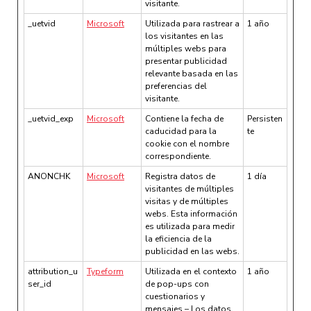
visitante.
_uetvid
Microsoft
Utilizada para rastrear a
1 año
los visitantes en las
múltiples webs para
presentar publicidad
relevante basada en las
preferencias del
visitante.
_uetvid_exp
Microsoft
Contiene la fecha de
Persisten
caducidad para la
te
cookie con el nombre
correspondiente.
ANONCHK
Microsoft
Registra datos de
1 día
visitantes de múltiples
visitas y de múltiples
webs. Esta información
es utilizada para medir
la eficiencia de la
publicidad en las webs.
attribution_u
Typeform
Utilizada en el contexto
1 año
ser_id
de pop-ups con
cuestionarios y
mensajes – Los datos