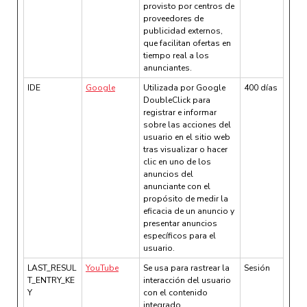
provisto por centros de
proveedores de
publicidad externos,
que facilitan ofertas en
tiempo real a los
anunciantes.
IDE
Google
Utilizada por Google
400 días
DoubleClick para
registrar e informar
sobre las acciones del
usuario en el sitio web
tras visualizar o hacer
clic en uno de los
anuncios del
anunciante con el
propósito de medir la
eficacia de un anuncio y
presentar anuncios
específicos para el
usuario.
LAST_RESUL
YouTube
Se usa para rastrear la
Sesión
T_ENTRY_KE
interacción del usuario
Y
con el contenido
integrado.