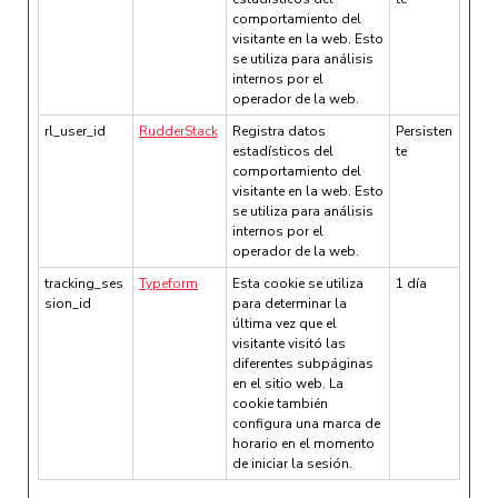
comportamiento del
visitante en la web. Esto
se utiliza para análisis
internos por el
operador de la web.
rl_user_id
RudderStack
Registra datos
Persisten
estadísticos del
te
comportamiento del
visitante en la web. Esto
se utiliza para análisis
internos por el
operador de la web.
tracking_ses
Typeform
Esta cookie se utiliza
1 día
sion_id
para determinar la
última vez que el
visitante visitó las
diferentes subpáginas
en el sitio web. La
cookie también
configura una marca de
horario en el momento
de iniciar la sesión.