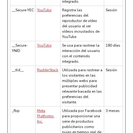
integrado.
__Secure-YEC
YouTube
Registra las
Sesión
preferencias del
reproductor de vídeo
del usuario al ver
vídeos incrustados de
YouTube
__Secure-
YouTube
Se usa para rastrear la
180 días
YNID
interacción del usuario
con el contenido
integrado.
__tld__
RudderStack
Utilizada para rastrear a
Sesión
los visitantes en las
múltiples webs para
presentar publicidad
relevante basada en las
preferencias del
visitante.
_fbp
Meta
Utilizada por Facebook
3 meses
Platforms,
para proporcionar una
Inc.
serie de productos
publicitarios como
pujas en tiempo real de