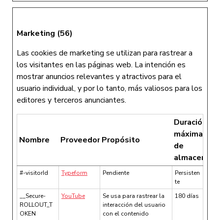
Marketing (56)
Las cookies de marketing se utilizan para rastrear a
los visitantes en las páginas web. La intención es
mostrar anuncios relevantes y atractivos para el
usuario individual, y por lo tanto, más valiosos para los
editores y terceros anunciantes.
Duración
máxima
Nombre
Proveedor
Propósito
de
almacenami
#-visitorId
Typeform
Pendiente
Persisten
te
__Secure-
YouTube
Se usa para rastrear la
180 días
ROLLOUT_T
interacción del usuario
OKEN
con el contenido