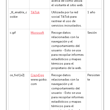
acerca de cómo utiliza
el visitante el sitio web.
_tt_enable_c
TikTok
Utilizada por la red
1 año
ookie
social TikTok para
rastrear el uso de
servicios incrustados.
c.gif
Microsoft
Recoge datos
Sesión
relacionadas con la
navegación y el
comportamiento del
usuario - Esto se usa
para recopilar informes
estadísticos y mapas
térmicos para el
propietario de la web.
ce_fvd [x2]
CrazyEgg
Recoge datos
Persisten
www.goiko.
relacionadas con la
te
com
navegación y el
comportamiento del
usuario - Esto se usa
para recopilar informes
estadísticos y mapas
térmicos para el