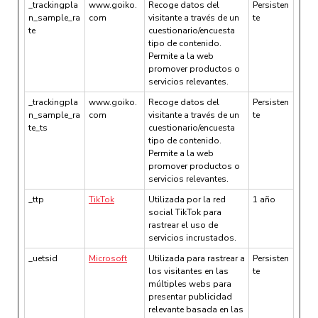
_trackingpla
www.goiko.
Recoge datos del
Persisten
n_sample_ra
com
visitante a través de un
te
te
cuestionario/encuesta
tipo de contenido.
Permite a la web
promover productos o
servicios relevantes.
_trackingpla
www.goiko.
Recoge datos del
Persisten
n_sample_ra
com
visitante a través de un
te
te_ts
cuestionario/encuesta
tipo de contenido.
Permite a la web
promover productos o
servicios relevantes.
_ttp
TikTok
Utilizada por la red
1 año
social TikTok para
rastrear el uso de
servicios incrustados.
_uetsid
Microsoft
Utilizada para rastrear a
Persisten
los visitantes en las
te
múltiples webs para
presentar publicidad
relevante basada en las