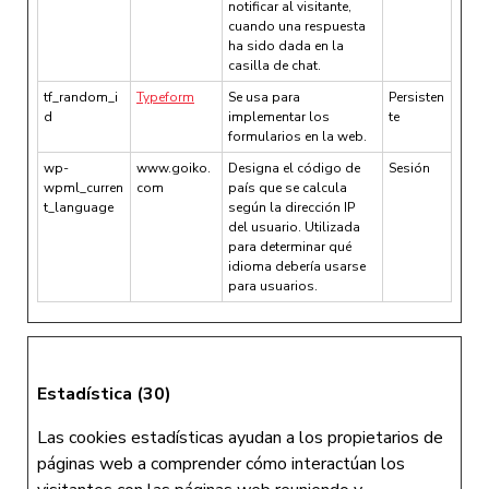
notificar al visitante,
cuando una respuesta
ha sido dada en la
casilla de chat.
tf_random_i
Typeform
Se usa para
Persisten
d
implementar los
te
formularios en la web.
wp-
www.goiko.
Designa el código de
Sesión
wpml_curren
com
país que se calcula
t_language
según la dirección IP
del usuario. Utilizada
para determinar qué
idioma debería usarse
para usuarios.
Estadística (30)
Las cookies estadísticas ayudan a los propietarios de
páginas web a comprender cómo interactúan los