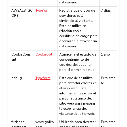
del usuario.
AWSALBTGC
Typeform
Registra que grupo de
7 días
ORS
servidores está
sirviendo al visitante.
Esto se utiliza en
relación con el
equilibrio de carga para
optimizar la experiencia
del usuario.
CookieCons
Cookiebot
Almacena el estado de
1 año
ent
consentimiento de
cookies del usuario
para el dominio actual
debug
Typeform
Esta cookie se utiliza
Persisten
para detectar errores en
te
el sitio web. Esta
información se envía al
personal técnico del
sitio web para mejorar
la experiencia del
visitante del sitio web.
firebase-
www.goiko.
Utilizada para detectar
Persisten
heartbeat-
com
spam y mejorar la
te