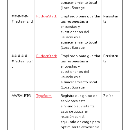
almacenamiento local
(Local Storage).
#.#-#-#-#-
RudderStack
Empleado para guardar
Persisten
#.reclaimEnd
las respuestas a
te
encuestas y
cuestionarios del
usuario en el
almacenamiento local
(Local Storage).
#.#-#-#-#-
RudderStack
Empleado para guardar
Persisten
#.reclaimStar
las respuestas a
te
t
encuestas y
cuestionarios del
usuario en el
almacenamiento local
(Local Storage).
AWSALBTG
Typeform
Registra que grupo de
7 días
servidores está
sirviendo al visitante.
Esto se utiliza en
relación con el
equilibrio de carga para
optimizar la experiencia