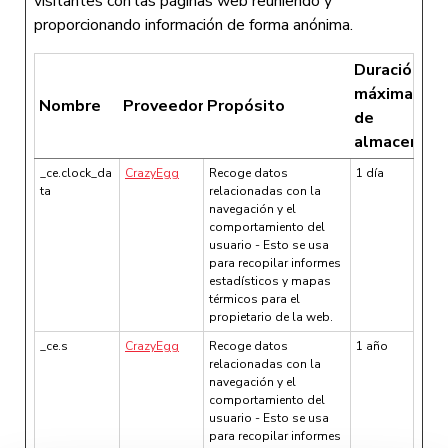
visitantes con las páginas web reuniendo y
proporcionando información de forma anónima.
Duración
máxima
Nombre
Proveedor
Propósito
de
almacenami
_ce.clock_da
CrazyEgg
Recoge datos
1 día
ta
relacionadas con la
navegación y el
comportamiento del
usuario - Esto se usa
para recopilar informes
estadísticos y mapas
térmicos para el
propietario de la web.
_ce.s
CrazyEgg
Recoge datos
1 año
relacionadas con la
navegación y el
comportamiento del
usuario - Esto se usa
para recopilar informes