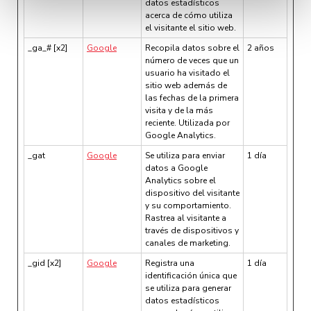
en la
Política de Cookies
te indicamos cómo hacerlo
datos estadísticos
acerca de cómo utiliza
en diferentes navegadores.
el visitante el sitio web.
_ga_# [x2]
Google
Recopila datos sobre el
2 años
número de veces que un
usuario ha visitado el
sitio web además de
las fechas de la primera
visita y de la más
reciente. Utilizada por
Google Analytics.
_gat
Google
Se utiliza para enviar
1 día
datos a Google
Analytics sobre el
dispositivo del visitante
y su comportamiento.
Rastrea al visitante a
través de dispositivos y
canales de marketing.
_gid [x2]
Google
Registra una
1 día
identificación única que
se utiliza para generar
datos estadísticos