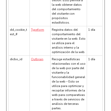
sesión. Esto permite a
la web obtener datos
del comportamiento
del visitante con
propósitos
estadísticos.
dd_cookie_t
Typeform
Registra datos del
1 día
est_#
comportamiento del
visitante en la web. Esto
se utiliza para el
análisis interno y la
optimización de la web.
dicbo_id
Outbrain
Recoge estadísticas
1 día
relacionadas con el uso
de la web por parte del
visitante y la
funcionabilidad general
de la web – Esto se
utiliza para optimizar y
recopilar informes de la
web para comparativas
a través de servicios de
análisis de terceras
partes.