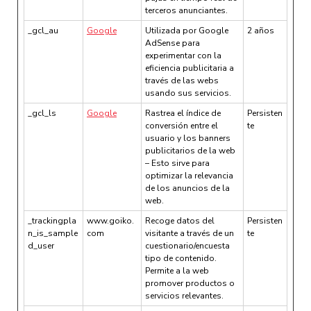
terceros anunciantes.
_gcl_au
Google
Utilizada por Google
2 años
AdSense para
experimentar con la
eficiencia publicitaria a
través de las webs
usando sus servicios.
_gcl_ls
Google
Rastrea el índice de
Persisten
conversión entre el
te
usuario y los banners
publicitarios de la web
– Esto sirve para
optimizar la relevancia
de los anuncios de la
web.
_trackingpla
www.goiko.
Recoge datos del
Persisten
n_is_sample
com
visitante a través de un
te
d_user
cuestionario/encuesta
tipo de contenido.
Permite a la web
promover productos o
servicios relevantes.