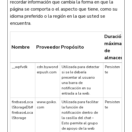
recordar información que cambia la forma en que la
página se comporta o el aspecto que tiene, como su
idioma preferido o la región en la que usted se
encuentra.
Duración
máxima
Nombre
Proveedor
Propósito
de
almacenami
__wpfvdk
cdn.by.wond
Utilizada para detectar
Persisten
erpush.com
si se le debería
te
presentar al usuario
una barra de
notificación en su
entrada a la web.
firebaseLoca
www.goiko.
Utilizada para facilitar
Persisten
lStorageDb#
com
la función de
te
firebaseLoca
notificación dentro de
lStorage
la casilla del chat –
Esto permite al grupo
de apoyo de la web