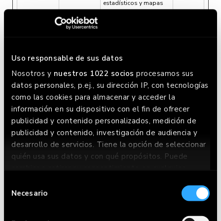
estadísticos y mapas
térmicos para el
propietario de la web.
_CEFT
CrazyEgg
Esta cookie se usa por
Sesión
el operador de la web
en el contexto de
Uso responsable de sus datos
ensayo con múltiples
variables. Es una
Nosotros y
nuestros 1022 socios
procesamos sus
herramienta utilizada
datos personales, p.ej., su dirección IP, con tecnologías
para combinar o
como las cookies para almacenar y acceder la
cambiar contenido en la
web. Esto permite a la
información en su dispositivo con el fin de ofrecer
web encontrar la mejor
publicidad y contenido personalizados, medición de
variación/edición de la
publicidad y contenido, investigación de audiencia y
página.
desarrollo de servicios. Tiene la opción de seleccionar
_clck
Microsoft
Recoge datos
1 año
quién usa sus datos y con qué propósitos. Puede
relacionadas con la
navegación y el
cambiar o retirar su consentimiento en cualquier
comportamiento del
momento desde la Declaración de cookies o clicando
Selección
usuario - Esto se usa
en el Menú de consentimiento.
para recopilar informes
Necesario
de
estadísticos y mapas
consentimiento
térmicos para el
Si lo permite, también quisiéramos:
propietario de la web.