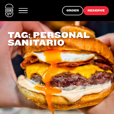
ORDER
RESERVE
TAG:
PERSONAL
SANITARIO