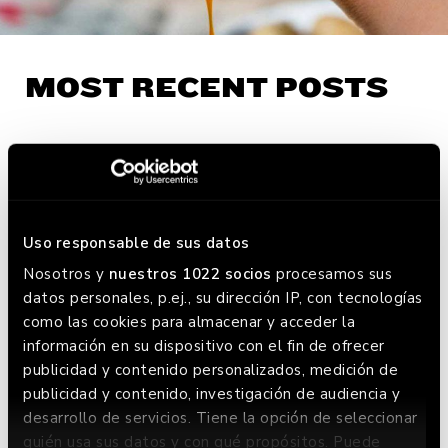
MOST RECENT POSTS
Uso responsable de sus datos
Nosotros y
nuestros 1022 socios
procesamos sus
datos personales, p.ej., su dirección IP, con tecnologías
como las cookies para almacenar y acceder la
Más de mil burgers para
información en su dispositivo con el fin de ofrecer
nuestros héroes
publicidad y contenido personalizados, medición de
publicidad y contenido, investigación de audiencia y
desarrollo de servicios. Tiene la opción de seleccionar
FIND YOUR NEAREST
quién usa sus datos y con qué propósitos. Puede