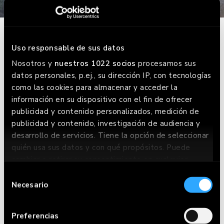
Take it to the next level!
Uso responsable de sus datos
Nosotros y
nuestros 1022 socios
procesamos sus
Try this new topping with Enquésame and
datos personales, p.ej., su dirección IP, con tecnologías
bacon bits in your potatoes or sweet potatoes.
como las cookies para almacenar y acceder la
información en su dispositivo con el fin de ofrecer
Chorreo at its best! 🔥
publicidad y contenido personalizados, medición de
publicidad y contenido, investigación de audiencia y
BOOK A TABLE
desarrollo de servicios. Tiene la opción de seleccionar
quién usa sus datos y con qué propósitos. Puede
cambiar o retirar su consentimiento en cualquier
momento desde la Declaración de cookies o clicando
Selección
en el Menú de consentimiento.
Necesario
de
consentimiento
Si lo permite, también quisiéramos:
Preferencias
Recopilar información sobre su ubicación