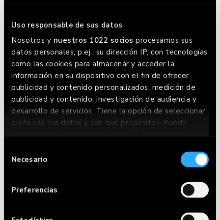
HAMBURGUESA LA
Uso responsable de sus datos
MONTSERRAT
Nosotros y
nuestros 1022 socios
procesamos sus
datos personales, p.ej., su dirección IP, con tecnologías
como las cookies para almacenar y acceder la
información en su dispositivo con el fin de ofrecer
publicidad y contenido personalizados, medición de
publicidad y contenido, investigación de audiencia y
desarrollo de servicios. Tiene la opción de seleccionar
quién usa sus datos y con qué propósitos. Puede
cambiar o retirar su consentimiento en cualquier
momento desde la Declaración de cookies o clicando
Selección
en el Menú de consentimiento.
Necesario
de
consentimiento
The special burger is:
Si lo permite, también quisiéramos:
Preferencias
Recopilar información sobre su ubicación
HAMBURGUESA LA
geográfica que puede tener una precisión de
MONTSERRAT
varios metros