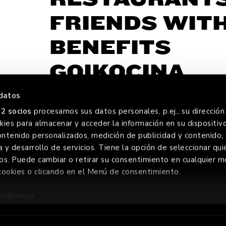
FRIENDS WIT
BENEFITS
GOIKOCINA
datos
2 socios
procesamos sus datos personales, p.ej., su dirección 
ies para almacenar y acceder la información en su dispositivo
O
FORE
ontenido personalizados, medición de publicidad y contenido,
a y desarrollo de servicios. Tiene la opción de seleccionar qui
os. Puede cambiar o retirar su consentimiento en cualquier
cookies o clicando en el Menú de consentimiento.
ERVADOS
isiéramos:
ión sobre su ubicación geográfica que puede tener una precis