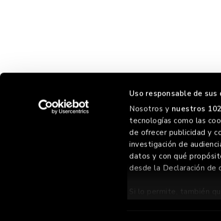
Uso responsable de sus 
Nosotros y
nuestros 102
tecnologías como las cook
CHORRE
de ofrecer publicidad y c
investigación de audienci
datos y con qué propósit
desde la Declaración de 
©
2026 GOIKO GRILL GROUP SL
, TODOS LOS DERECHOS RES
Si lo permite, también qu
Recopilar informac
metros