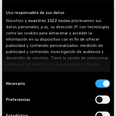
HAMBURGUESA LA
PIRAÑA
Uso responsable de sus datos
Nosotros y
nuestros 1022 socios
procesamos sus
datos personales, p.ej., su dirección IP, con tecnologías
como las cookies para almacenar y acceder la
información en su dispositivo con el fin de ofrecer
publicidad y contenido personalizados, medición de
publicidad y contenido, investigación de audiencia y
desarrollo de servicios. Tiene la opción de seleccionar
quién usa sus datos y con qué propósitos. Puede
cambiar o retirar su consentimiento en cualquier
momento desde la Declaración de cookies o clicando
Selección
en el Menú de consentimiento.
Necesario
de
The special burger is:
consentimiento
Si lo permite, también quisiéramos:
HAMBURGUESA LA
Preferencias
Recopilar información sobre su ubicación
PIRAÑA
geográfica que puede tener una precisión de
varios metros
Estadística