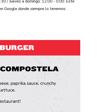
:30 / Jueves a domingo: 12:00 - 0:00. Este
a en Google donde siempre lo tenemos
MBURGER
 COMPOSTELA
eese, paprika sauce, crunchy
lettuce.
restaurant!