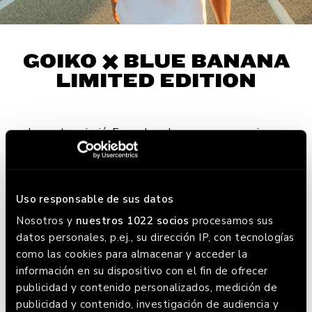
GOIKO ✖️ BLUE BANANA
LIMITED EDITION
La nostra missió: Empoderar les noves generacions a
trobar la seva pròpia aventura i demostrar-los que els
seus somnis es poden fer realitat.
Per aconseguir-ho, hem creat la samarreta LET’S EAT
Uso responsable de sus datos
THE WORLD per ajudar als nostres amics de la
Nosotros y
nuestros 1022 socios
procesamos sus
Fundació Somiar Despert, que portarà el 100% dels
datos personales, p.ej., su dirección IP, con tecnologías
beneficis.
como las cookies para almacenar y acceder la
información en su dispositivo con el fin de ofrecer
Fes clic per fer-te amb la teva!
publicidad y contenido personalizados, medición de
publicidad y contenido, investigación de audiencia y
VULL LA MEVA SAMARRETA!