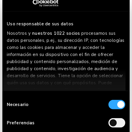
Uso responsable de sus datos
Nosotros y
nuestros 1022 socios
procesamos sus
datos personales, p.ej., su dirección IP, con tecnologías
como las cookies para almacenar y acceder la
información en su dispositivo con el fin de ofrecer
publicidad y contenido personalizados, medición de
publicidad y contenido, investigación de audiencia y
desarrollo de servicios. Tiene la opción de seleccionar
quién usa sus datos y con qué propósitos. Puede
cambiar o retirar su consentimiento en cualquier
momento desde la Declaración de cookies o clicando
Selección
en el Menú de consentimiento.
Necesario
de
consentimiento
Si lo permite, también quisiéramos:
Preferencias
Recopilar información sobre su ubicación