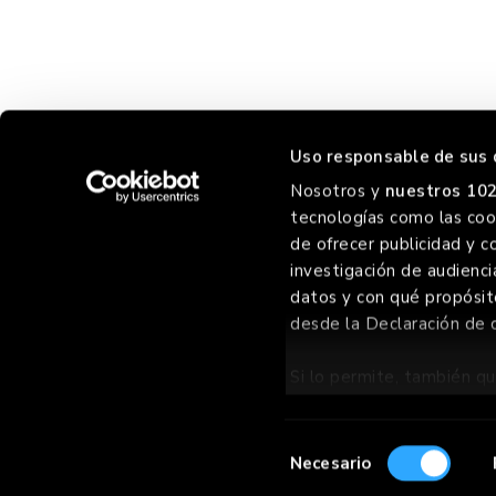
Uso responsable de sus 
Nosotros y
nuestros 102
tecnologías como las cook
HORREO
de ofrecer publicidad y c
investigación de audienci
datos y con qué propósit
desde la Declaración de 
©
2026 GOIKO GRILL GROUP SL
, TODOS LOS DERECHOS RES
Si lo permite, también qu
Recopilar informac
metros
Selección
Identificar su dis
Necesario
de
(huellas digitales)