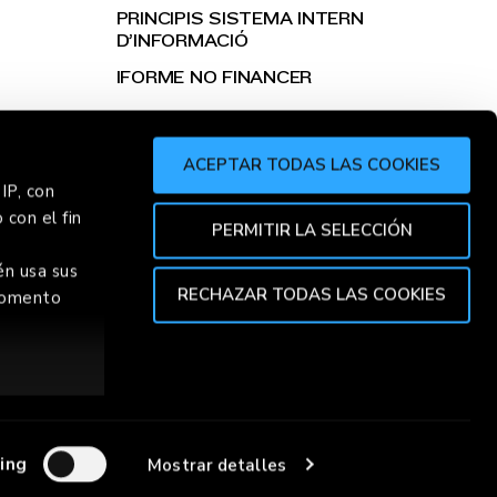
PRINCIPIS SISTEMA INTERN
D’INFORMACIÓ
IFORME NO FINANCER
ACEPTAR TODAS LAS COOKIES
IP, con
 con el fin
ER
CHOR
PERMITIR LA SELECCIÓN
én usa sus
RECHAZAR TODAS LAS COOKIES
 momento
TOP
ión de varios
specíficas
ing
Mostrar detalles