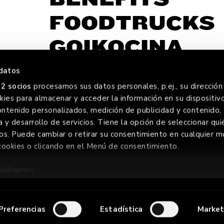
FOODTRUCKS
GOIKOCINA
datos
2 socios
procesamos sus datos personales, p.ej., su dirección 
ies para almacenar y acceder la información en su dispositivo
FOREV
ontenido personalizados, medición de publicidad y contenido,
a y desarrollo de servicios. Tiene la opción de seleccionar qui
os. Puede cambiar o retirar su consentimiento en cualquier
cookies o clicando en el Menú de consentimiento.
ERVADOS
isiéramos:
ión sobre su ubicación geográfica que puede tener una precis
positivo analizándolo activamente para buscar características e
Preferencias
Estadística
Market