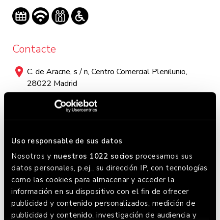
Contacte
C. de Aracne, s / n, Centro Comercial Plenilunio,
28022 Madrid
910609852
Horari
Uso responsable de sus datos
Lunes a Domingo:
Nosotros y
nuestros 1022 socios
procesamos sus
Lunes y martes: 13:00 - 23:00 / Miércoles: 13:00 -
datos personales, p.ej., su dirección IP, con tecnologías
como las cookies para almacenar y acceder la
00:00 / Jueves a sábado 12:00 - 00:00 / Domingo:
información en su dispositivo con el fin de ofrecer
12:00 - 23:00. Este horario puede variar, chequea en
publicidad y contenido personalizados, medición de
Google donde siempre lo tenemos actualizado.
publicidad y contenido, investigación de audiencia y