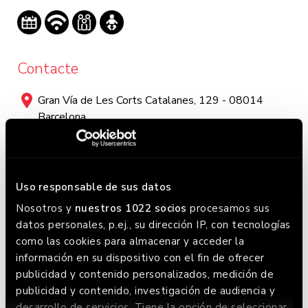
Contacte
Gran Vía de Les Corts Catalanes, 129 - 08014
Barcelona
+(34) 937 37 82 09
Horari
Uso responsable de sus datos
Nosotros y
nuestros 1022 socios
procesamos sus
Lunes a Domingo:
datos personales, p.ej., su dirección IP, con tecnologías
Domingos a Jueves de 13:00 a 23:00 / Viernes a Sábado
como las cookies para almacenar y acceder la
de 13:00 a 23:30. Este horario puede variar, chequea en
información en su dispositivo con el fin de ofrecer
Google donde siempre lo tenemos actualizado.
publicidad y contenido personalizados, medición de
publicidad y contenido, investigación de audiencia y
desarrollo de servicios. Tiene la opción de seleccionar