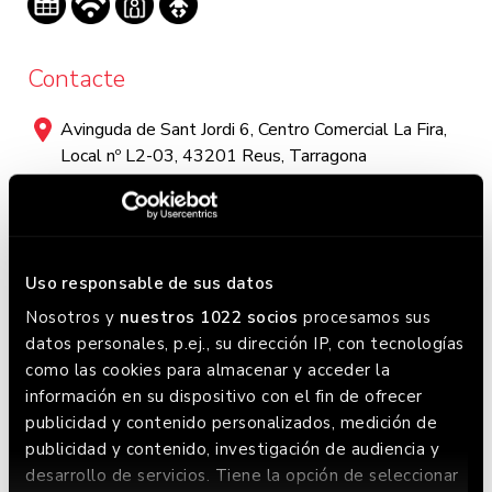
Contacte
Avinguda de Sant Jordi 6, Centro Comercial La Fira,
Local nº L2-03, 43201 Reus, Tarragona
+(34) 877 97 95 21
Horari
Uso responsable de sus datos
Lunes a Domingo:
Nosotros y
nuestros 1022 socios
procesamos sus
Lunes a Martes: 12:30 - 23:30 / Miércoles a Domingo:
datos personales, p.ej., su dirección IP, con tecnologías
como las cookies para almacenar y acceder la
12:00 - 0:00. Este horario puede variar, chequea en
información en su dispositivo con el fin de ofrecer
Google donde siempre lo tenemos actualizado.
publicidad y contenido personalizados, medición de
publicidad y contenido, investigación de audiencia y
desarrollo de servicios. Tiene la opción de seleccionar