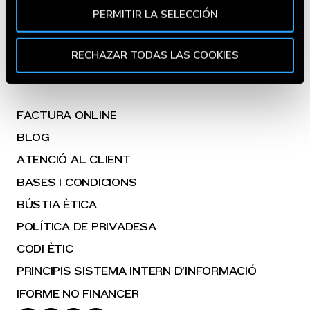
BENEFITS
Utilizamos cookies propias y de terceros para fines
PERMITIR LA SELECCIÓN
analíticos y para mostrarte información de tu interés.
FOODTRUCKS
Pincha en
Política de Cookies
para más información.
Puedes aceptar todas las cookies pulsando el botón
RECHAZAR TODAS LAS COOKIES
GOIKOCINA
“Aceptar” o rechazar su uso pulsando el botón
"Rechazar todas las cookies". Si quieres configurarlas,
en la
Política de Cookies
te indicamos cómo hacerlo
FACTURA ONLINE
en diferentes navegadores.
BLOG
ATENCIÓ AL CLIENT
BASES I CONDICIONS
BÚSTIA ÈTICA
POLÍTICA DE PRIVADESA
CODI ÈTIC
PRINCIPIS SISTEMA INTERN D’INFORMACIÓ
IFORME NO FINANCER