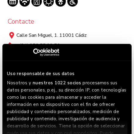
Contacte
Calle San Miguel, 1. 11001 Cádiz
+(34) 856 55 99 70
Horari
Uso responsable de sus datos
Lunes a Domingo:
Nosotros y
nuestros 1022 socios
procesamos sus
Lunes a miércoles: 13:00 - 23:30 / Jueves a domingo:
datos personales, p.ej., su dirección IP, con tecnologías
13:00 - 0:00. Este horario puede variar, chequea en
como las cookies para almacenar y acceder la
Google donde siempre lo tenemos actualizado.
información en su dispositivo con el fin de ofrecer
publicidad y contenido personalizados, medición de
publicidad y contenido, investigación de audiencia y
desarrollo de servicios. Tiene la opción de seleccionar
quién usa sus datos y con qué propósitos. Puede