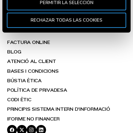
PERMITIR LA SELECCIÓN
analíticos y para mostrarte información de tu interés.
FOODTRUCKS
Pincha en
Política de Cookies
para más información.
Puedes aceptar todas las cookies pulsando el botón
GOIKOCINA
RECHAZAR TODAS LAS COOKIES
“Aceptar” o rechazar su uso pulsando el botón
"Rechazar todas las cookies". Si quieres configurarlas,
en la
Política de Cookies
te indicamos cómo hacerlo
FACTURA ONLINE
en diferentes navegadores.
BLOG
ATENCIÓ AL CLIENT
BASES I CONDICIONS
BÚSTIA ÈTICA
POLÍTICA DE PRIVADESA
CODI ÈTIC
PRINCIPIS SISTEMA INTERN D’INFORMACIÓ
IFORME NO FINANCER