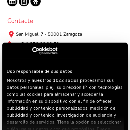
Contacte
San Miguel, 7 - 50001 Zaragoza
+ (34) 876 06 99 59
Horari
Uso responsable de sus datos
Dilluns a Diumenge:
Nosotros y
nuestros 1022 socios
procesamos sus
Lunes a miércoles: 12:00 - 23:30 / Jueves a domingo:
datos personales, p.ej., su dirección IP, con tecnologías
12:00 - 0:00. Este horario puede variar, chequea en
como las cookies para almacenar y acceder la
Google donde siempre lo tenemos actualizado.
información en su dispositivo con el fin de ofrecer
publicidad y contenido personalizados, medición de
publicidad y contenido, investigación de audiencia y
desarrollo de servicios. Tiene la opción de seleccionar
quién usa sus datos y con qué propósitos. Puede