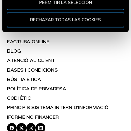
PERMITIR LA SELECCIÓN
analíticos y para mostrarte información de tu interés.
FOODTRUCKS
Pincha en
Política de Cookies
para más información.
Puedes aceptar todas las cookies pulsando el botón
GOIKOCINA
RECHAZAR TODAS LAS COOKIES
“Aceptar” o rechazar su uso pulsando el botón
"Rechazar todas las cookies". Si quieres configurarlas,
en la
Política de Cookies
te indicamos cómo hacerlo
FACTURA ONLINE
en diferentes navegadores.
BLOG
ATENCIÓ AL CLIENT
BASES I CONDICIONS
BÚSTIA ÈTICA
POLÍTICA DE PRIVADESA
CODI ÈTIC
PRINCIPIS SISTEMA INTERN D’INFORMACIÓ
IFORME NO FINANCER