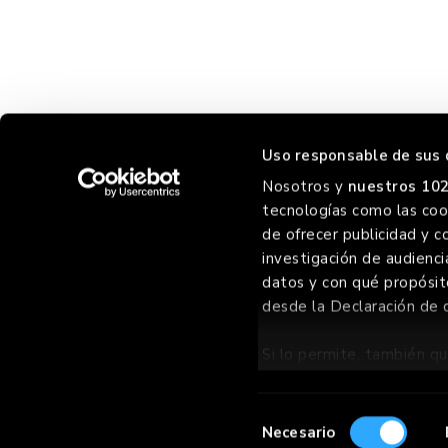
Uso responsable de sus 
Nosotros y
nuestros 102
tecnologías como las cook
ORREO
F
de ofrecer publicidad y c
investigación de audienci
datos y con qué propósit
desde la Declaración de 
©
2026 GOIKO GRILL GROUP SL
, TODOS LOS DERECHOS RES
Si lo permite, también qu
Recopilar informac
metros
Selección
Identificar su dis
Necesario
de