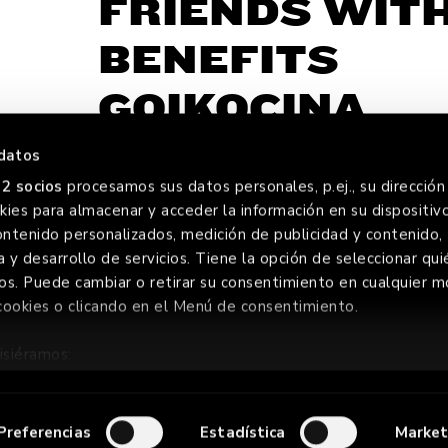
FRIENDS WIT
BENEFITS
GOIKOCINA
datos
2 socios
procesamos sus datos personales, p.ej., su dirección 
ies para almacenar y acceder la información en su dispositivo
OREVE
ontenido personalizados, medición de publicidad y contenido,
a y desarrollo de servicios. Tiene la opción de seleccionar qui
os. Puede cambiar o retirar su consentimiento en cualquier
cookies o clicando en el Menú de consentimiento.
ERVADOS
isiéramos:
ión sobre su ubicación geográfica que puede tener una precis
positivo analizándolo activamente para buscar características e
Preferencias
Estadística
Market