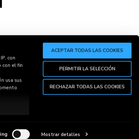
H
ACEPTAR TODAS LAS COOKIES
IP, con
 con el fin
R
CHORR
PERMITIR LA SELECCIÓN
én usa sus
RECHAZAR TODAS LAS COOKIES
 momento
TOP
ión de varios
specíficas
ing
Mostrar detalles