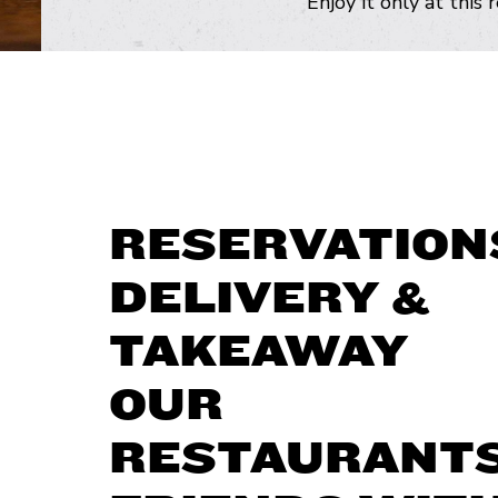
Enjoy it only at this 
RESERVATION
DELIVERY &
TAKEAWAY
OUR
RESTAURANT