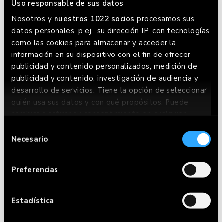
Google donde siempre lo tenemos actualizado.
Uso responsable de sus datos
Nosotros y
nuestros 1022 socios
procesamos sus
datos personales, p.ej., su dirección IP, con tecnologías
como las cookies para almacenar y acceder la
información en su dispositivo con el fin de ofrecer
publicidad y contenido personalizados, medición de
publicidad y contenido, investigación de audiencia y
desarrollo de servicios. Tiene la opción de seleccionar
quién usa sus datos y con qué propósitos. Puede
cambiar o retirar su consentimiento en cualquier
momento desde la Declaración de cookies o clicando
Selección
en el Menú de consentimiento.
Necesario
de
consentimiento
Si lo permite, también quisiéramos:
CARTA
Preferencias
Recopilar información sobre su ubicación
geográfica que puede tener una precisión de
RESERVAR
varios metros
Estadística
Identificar su dispositivo analizándolo
HACER PEDIDO