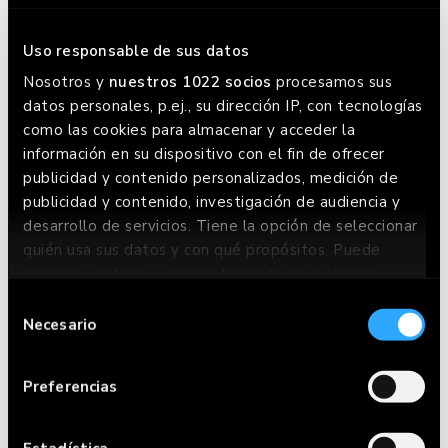
HAMBURGUESA LA
Uso responsable de sus datos
SABROSONA
Nosotros y
nuestros 1022 socios
procesamos sus
datos personales, p.ej., su dirección IP, con tecnologías
como las cookies para almacenar y acceder la
información en su dispositivo con el fin de ofrecer
publicidad y contenido personalizados, medición de
publicidad y contenido, investigación de audiencia y
desarrollo de servicios. Tiene la opción de seleccionar
quién usa sus datos y con qué propósitos. Puede
cambiar o retirar su consentimiento en cualquier
momento desde la Declaración de cookies o clicando
Selección
en el Menú de consentimiento.
Necesario
de
consentimiento
The special burger is:
Si lo permite, también quisiéramos:
Preferencias
Recopilar información sobre su ubicación
HAMBURGUESA LA
geográfica que puede tener una precisión de
SABROSONA
varios metros