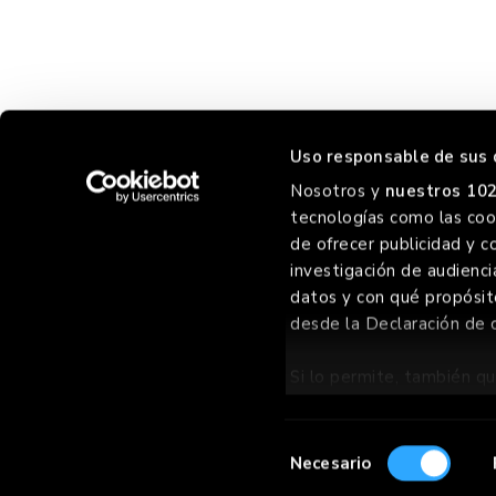
Uso responsable de sus 
Nosotros y
nuestros 102
tecnologías como las cook
HORREO
de ofrecer publicidad y c
investigación de audienci
datos y con qué propósit
desde la Declaración de 
©
2026 GOIKO GRILL GROUP SL
, TODOS LOS DERECHOS RES
Si lo permite, también qu
Recopilar informac
metros
Selección
Identificar su dis
Necesario
de
(huellas digitales)