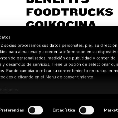
FOODTRUCKS
GOIKOCINA
datos
2 socios
procesamos sus datos personales, p.ej., su dirección 
ies para almacenar y acceder la información en su dispositivo
FOREVE
ontenido personalizados, medición de publicidad y contenido,
a y desarrollo de servicios. Tiene la opción de seleccionar qui
os. Puede cambiar o retirar su consentimiento en cualquier
cookies o clicando en el Menú de consentimiento.
ERVADOS
isiéramos:
ión sobre su ubicación geográfica que puede tener una precis
positivo analizándolo activamente para buscar características e
Preferencias
Estadística
Market