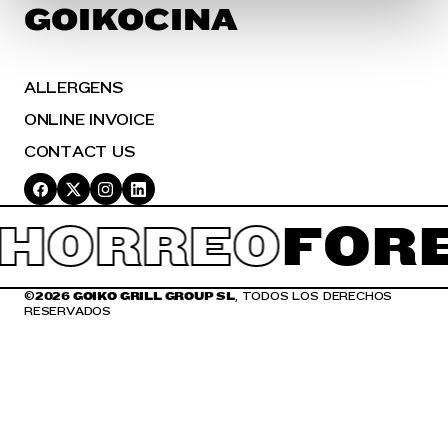
en la
Política de Cookies
te indicamos cómo hacerlo
GOIKOCINA
en diferentes navegadores.
ALLERGENS
ONLINE INVOICE
CONTACT US
HORREO
FOR
©
2026 GOIKO GRILL GROUP SL
, TODOS LOS DERECHOS
RESERVADOS