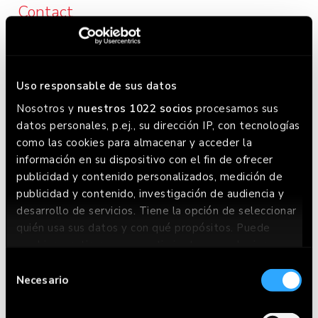
Contact
Calle Rosario, 56 02003 Albacete
+34 96 797 99 85
Uso responsable de sus datos
Nosotros y
nuestros 1022 socios
procesamos sus
Opening hours
datos personales, p.ej., su dirección IP, con tecnologías
Lunes a Domingo:
como las cookies para almacenar y acceder la
información en su dispositivo con el fin de ofrecer
Lunes a miércoles: 13:00 - 23:30 / Jueves a domingo:
publicidad y contenido personalizados, medición de
13:00 - 0:00. Este horario puede variar, chequea en
publicidad y contenido, investigación de audiencia y
Google donde siempre lo tenemos actualizado.
desarrollo de servicios. Tiene la opción de seleccionar
quién usa sus datos y con qué propósitos. Puede
cambiar o retirar su consentimiento en cualquier
momento desde la Declaración de cookies o clicando
Selección
en el Menú de consentimiento.
Necesario
de
consentimiento
Si lo permite, también quisiéramos: