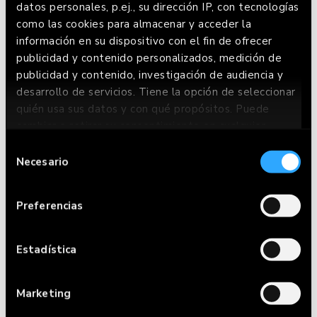
datos personales, p.ej., su dirección IP, con tecnologías
como las cookies para almacenar y acceder la
información en su dispositivo con el fin de ofrecer
publicidad y contenido personalizados, medición de
publicidad y contenido, investigación de audiencia y
desarrollo de servicios. Tiene la opción de seleccionar
quién usa sus datos y con qué propósitos. Puede
cambiar o retirar su consentimiento en cualquier
momento desde la Declaración de cookies o clicando
Selección
en el Menú de consentimiento.
CARTA
Necesario
de
consentimiento
Si lo permite, también quisiéramos:
RESERVAR
Preferencias
Recopilar información sobre su ubicación
HACER PEDIDO
geográfica que puede tener una precisión de
varios metros
Estadística
RESTAURANTES
Identificar su dispositivo analizándolo
activamente para buscar características
Marketing
FRIENDS WITH
específicas (huellas digitales)