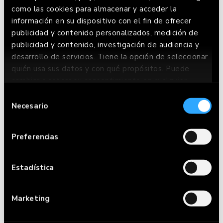
como las cookies para almacenar y acceder la
información en su dispositivo con el fin de ofrecer
publicidad y contenido personalizados, medición de
publicidad y contenido, investigación de audiencia y
desarrollo de servicios. Tiene la opción de seleccionar
GELAT DE NATA
quién usa sus datos y con qué propósitos. Puede
GLUTEN FREE
cambiar o retirar su consentimiento en cualquier
momento desde la Declaración de cookies o clicando
Selección
en el Menú de consentimiento.
Necesario
de
consentimiento
Si lo permite, también quisiéramos:
Preferencias
Recopilar información sobre su ubicación
geográfica que puede tener una precisión de
varios metros
Estadística
Identificar su dispositivo analizándolo
activamente para buscar características
Marketing
específicas (huellas digitales)
Obtenga más información sobre cómo se procesan sus