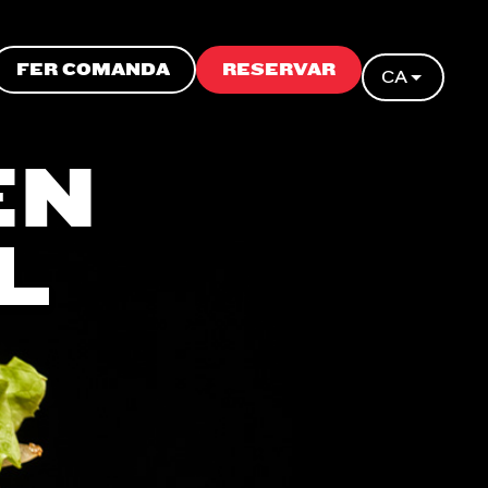
FER COMANDA
RESERVAR
CA
EN
L