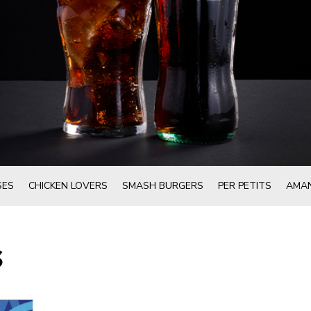
SES
CHICKEN LOVERS
SMASH BURGERS
PER PETITS
AMAN
S