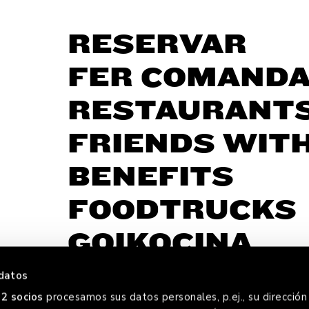
RESERVAR
FER COMAND
RESTAURANT
FRIENDS WIT
BENEFITS
FOODTRUCKS
GOIKOCINA
datos
2 socios
procesamos sus datos personales, p.ej., su dirección 