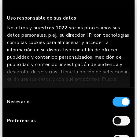
Uso responsable de sus datos
Nosotros y
nuestros 1022 socios
procesamos sus
datos personales, p.ej., su dirección IP, con tecnologías
como las cookies para almacenar y acceder la
información en su dispositivo con el fin de ofrecer
M-30 GLUTEN FREE
publicidad y contenido personalizados, medición de
publicidad y contenido, investigación de audiencia y
desarrollo de servicios. Tiene la opción de seleccionar
quién usa sus datos y con qué propósitos. Puede
cambiar o retirar su consentimiento en cualquier
momento desde la Declaración de cookies o clicando
Selección
en el Menú de consentimiento.
Necesario
de
consentimiento
Si lo permite, también quisiéramos:
Preferencias
Recopilar información sobre su ubicación
geográfica que puede tener una precisión de