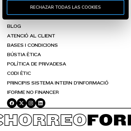
Puedes aceptar todas las cookies pulsando el botón
RECHAZAR TODAS LAS COOKIES
“Aceptar” o rechazar su uso pulsando el botón
FACTURA ONLINE
"Rechazar todas las cookies". Si quieres configurarlas,
en la
Política de Cookies
te indicamos cómo hacerlo
BLOG
en diferentes navegadores.
ATENCIÓ AL CLIENT
BASES I CONDICIONS
BÚSTIA ÈTICA
POLÍTICA DE PRIVADESA
CODI ÈTIC
PRINCIPIS SISTEMA INTERN D’INFORMACIÓ
IFORME NO FINANCER
CHORREO
FOR