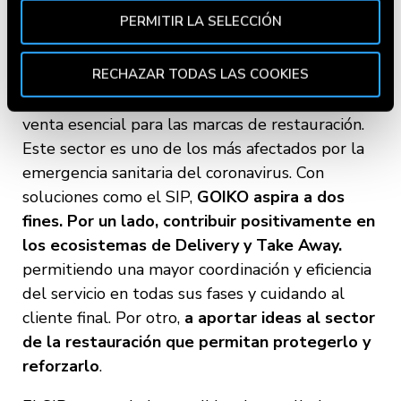
Utilizamos cookies propias y de terceros para fines
paradigmas y sorprender, y así lograr algo que
PERMITIR LA SELECCIÓN
analíticos y para mostrarte información de tu interés.
todavía nadie ha logrado.
Pincha en
Política de Cookies
para más información.
Puedes aceptar todas las cookies pulsando el botón
RECHAZAR TODAS LAS COOKIES
El Delivery y el Take Away se están
“Aceptar” o rechazar su uso pulsando el botón
convirtiendo en estos tiempos en un canal de
"Rechazar todas las cookies". Si quieres configurarlas,
venta esencial para las marcas de restauración.
en la
Política de Cookies
te indicamos cómo hacerlo
Este sector es uno de los más afectados por la
en diferentes navegadores.
emergencia sanitaria del coronavirus. Con
soluciones como el SIP,
GOIKO aspira a dos
fines. Por un lado, contribuir positivamente en
los ecosistemas de Delivery y Take Away.
permitiendo una mayor coordinación y eficiencia
del servicio en todas sus fases y cuidando al
cliente final. Por otro,
a aportar ideas al sector
de la restauración que permitan protegerlo y
reforzarlo
.