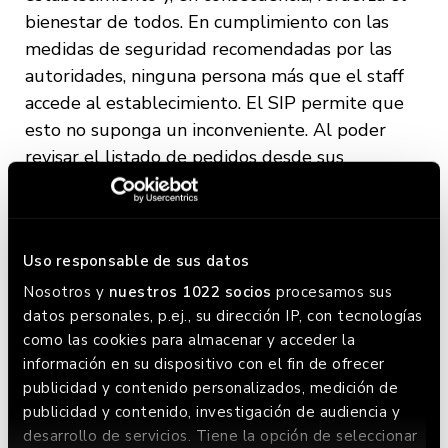
bienestar de todos. En cumplimiento con las
medidas de seguridad recomendadas por las
autoridades, ninguna persona más que el staff
accede al establecimiento. El SIP permite que
esto no suponga un inconveniente. Al poder
revisar el listado de pedidos desde sus
dispositivos móviles, desaparece la necesidad de
intentar entrar y consultárselo al staff.
Otro beneficio es
un incremento notable de la
Uso responsable de sus datos
eficiencia
. Dado que el estatus de preparación
Nosotros y
nuestros 1022 socios
procesamos sus
del pedido es compartido en tiempo real,
el
datos personales, p.ej., su dirección IP, con tecnologías
rider puede organizar su ruta de la manera
como las cookies para almacenar y acceder la
que él mejor considere para realizar los
información en su dispositivo con el fin de ofrecer
publicidad y contenido personalizados, medición de
repartos
.
Anthony Faria, rider que colabora
publicidad y contenido, investigación de audiencia y
con Deliveroo, destaca que “la verdad es que
desarrollo de servicios. Tiene la opción de seleccionar
el SIP me facilita mi trabajo a la hora de