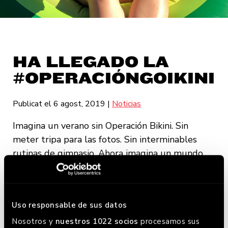
HA LLEGADO LA
#OPERACIÓNGOIKINI
Publicat el 6 agost, 2019
|
Noticias
Imagina un verano sin Operación Bikini. Sin
meter tripa para las fotos. Sin interminables
rutinas de gimnasio. Ahora imagina un mundo
en el que cuando tienes hambre, te comes una
Kevin Bacon y unos Teques. Un mundo en el
que siempre hay espacio para una Goiko Cookie
Uso responsable de sus datos
con una bola extra de helado.
Nosotros y
nuestros 1022 socios
procesamos sus