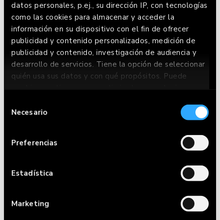
¿Este es tu rollo? Pues bienvenido a la
datos personales, p.ej., su dirección IP, con tecnologías
#OperaciónGoikini, colega. Si eres de los que no
como las cookies para almacenar y acceder la
se privan de nada y saben que el verano está
información en su dispositivo con el fin de ofrecer
publicidad y contenido personalizados, medición de
para disfrutar, ¡esto es para ti!
publicidad y contenido, investigación de audiencia y
Únete a la #OperaciónGoikini ??
desarrollo de servicios. Tiene la opción de seleccionar
quién usa sus datos y con qué propósitos. Puede
cambiar o retirar su consentimiento en cualquier
momento desde la Declaración de cookies o clicando
Selección
en el Menú de consentimiento.
Necesario
de
consentimiento
Si lo permite, también quisiéramos:
Preferencias
Recopilar información sobre su ubicación
geográfica que puede tener una precisión de
varios metros
Estadística
Identificar su dispositivo analizándolo
activamente para buscar características
Marketing
específicas (huellas digitales)