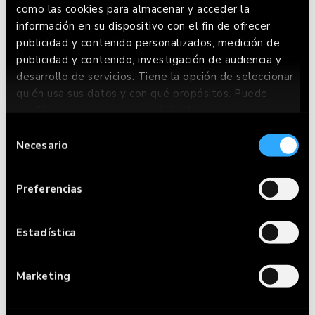
como las cookies para almacenar y acceder la
información en su dispositivo con el fin de ofrecer
publicidad y contenido personalizados, medición de
TEQUE VINCI
publicidad y contenido, investigación de audiencia y
desarrollo de servicios. Tiene la opción de seleccionar
quién usa sus datos y con qué propósitos. Puede
cambiar o retirar su consentimiento en cualquier
momento desde la Declaración de cookies o clicando
Selección
en el Menú de consentimiento.
Necesario
de
consentimiento
Si lo permite, también quisiéramos:
Preferencias
Recopilar información sobre su ubicación
geográfica que puede tener una precisión de
varios metros
Estadística
Identificar su dispositivo analizándolo
activamente para buscar características
Marketing
específicas (huellas digitales)
Obtenga más información sobre cómo se procesan sus