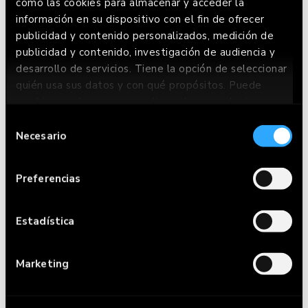
como las cookies para almacenar y acceder la
información en su dispositivo con el fin de ofrecer
publicidad y contenido personalizados, medición de
TEQUE VINCI
publicidad y contenido, investigación de audiencia y
desarrollo de servicios. Tiene la opción de seleccionar
quién usa sus datos y con qué propósitos. Puede
cambiar o retirar su consentimiento en cualquier
momento desde la Declaración de cookies o clicando
Selección
en el Menú de consentimiento.
Necesario
de
consentimiento
Si lo permite, también quisiéramos:
Preferencias
Recopilar información sobre su ubicación
geográfica que puede tener una precisión de
varios metros
Estadística
Identificar su dispositivo analizándolo
activamente para buscar características
Marketing
específicas (huellas digitales)
Obtenga más información sobre cómo se procesan sus
datos personales y establezca sus preferencias en la