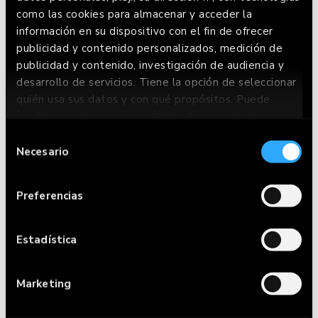
como las cookies para almacenar y acceder la
información en su dispositivo con el fin de ofrecer
publicidad y contenido personalizados, medición de
publicidad y contenido, investigación de audiencia y
PIGMA®
desarrollo de servicios. Tiene la opción de seleccionar
quién usa sus datos y con qué propósitos. Puede
cambiar o retirar su consentimiento en cualquier
momento desde la Declaración de cookies o clicando
Selección
en el Menú de consentimiento.
Necesario
de
consentimiento
Si lo permite, también quisiéramos:
Preferencias
Recopilar información sobre su ubicación
geográfica que puede tener una precisión de
varios metros
Estadística
Identificar su dispositivo analizándolo
activamente para buscar características
Marketing
específicas (huellas digitales)
Obtenga más información sobre cómo se procesan sus