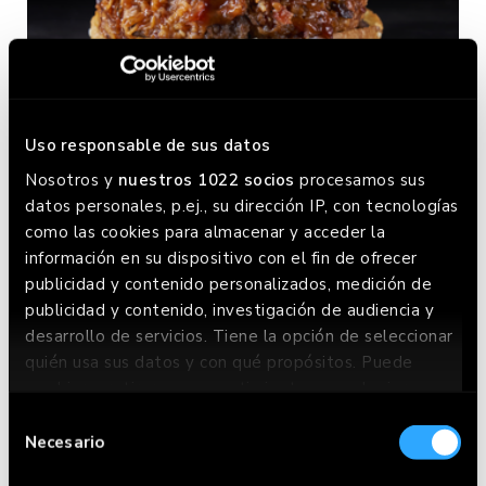
Uso responsable de sus datos
Nosotros y
nuestros 1022 socios
procesamos sus
M-30
datos personales, p.ej., su dirección IP, con tecnologías
como las cookies para almacenar y acceder la
información en su dispositivo con el fin de ofrecer
publicidad y contenido personalizados, medición de
publicidad y contenido, investigación de audiencia y
desarrollo de servicios. Tiene la opción de seleccionar
quién usa sus datos y con qué propósitos. Puede
cambiar o retirar su consentimiento en cualquier
momento desde la Declaración de cookies o clicando
Selección
en el Menú de consentimiento.
Necesario
de
consentimiento