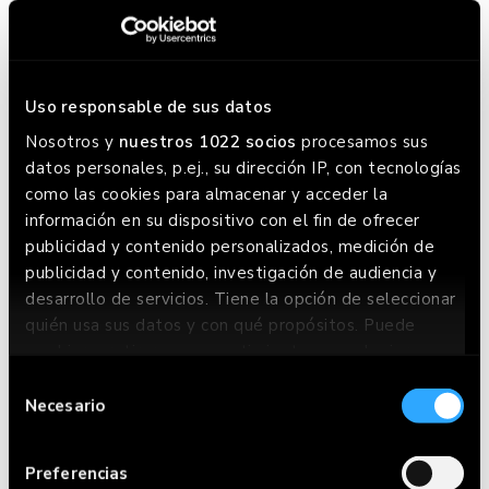
Uso responsable de sus datos
KEVIN COSTNER
Nosotros y
nuestros 1022 socios
procesamos sus
datos personales, p.ej., su dirección IP, con tecnologías
como las cookies para almacenar y acceder la
información en su dispositivo con el fin de ofrecer
publicidad y contenido personalizados, medición de
publicidad y contenido, investigación de audiencia y
desarrollo de servicios. Tiene la opción de seleccionar
quién usa sus datos y con qué propósitos. Puede
cambiar o retirar su consentimiento en cualquier
momento desde la Declaración de cookies o clicando
Selección
en el Menú de consentimiento.
Necesario
de
consentimiento
Si lo permite, también quisiéramos:
Preferencias
Recopilar información sobre su ubicación