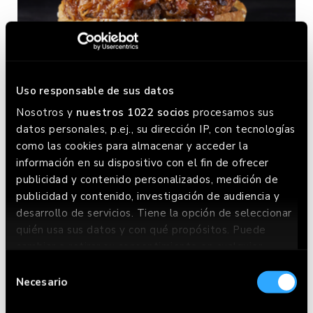
Uso responsable de sus datos
Nosotros y
nuestros 1022 socios
procesamos sus
M-30
datos personales, p.ej., su dirección IP, con tecnologías
como las cookies para almacenar y acceder la
información en su dispositivo con el fin de ofrecer
publicidad y contenido personalizados, medición de
publicidad y contenido, investigación de audiencia y
desarrollo de servicios. Tiene la opción de seleccionar
quién usa sus datos y con qué propósitos. Puede
cambiar o retirar su consentimiento en cualquier
momento desde la Declaración de cookies o clicando
Selección
en el Menú de consentimiento.
Necesario
de
consentimiento